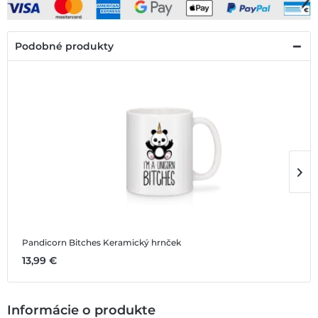
Podobné produkty
Pandicorn Bitches
Keramický hrnček
P
13,99 €
3
Informácie o produkte