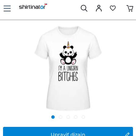
Upraviť dizajn