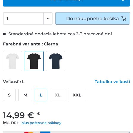
Do
nákupného košíka
Štandardná dodacia lehota cca 2-3 pracovné dni
Farebná varianta : Čierna
Veľkosť : L
Tabuľka veľkostí
S
M
L
XL
XXL
14,99 € *
inkl. DPH.
plus poštovné náklady