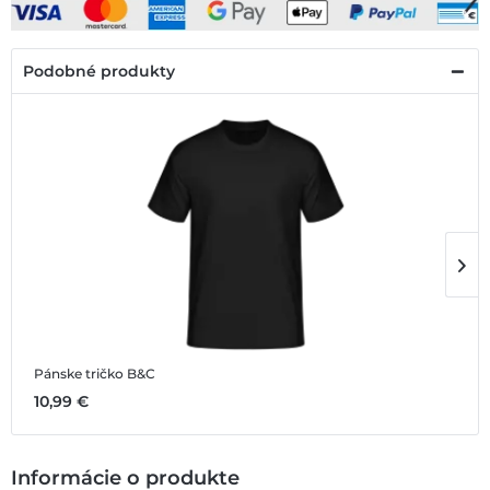
Podobné produkty
Pánske tričko B&C
P
10,99 €
1
Informácie o produkte