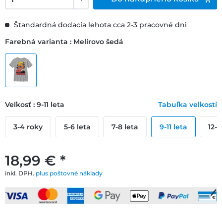
Štandardná dodacia lehota cca 2-3 pracovné dni
Farebná varianta : Melírovo šedá
Veľkosť : 9-11 leta
Tabuľka veľkostí
3-4 roky
5-6 leta
7-8 leta
9-11 leta
12-1
18,99 € *
inkl. DPH.
plus poštovné náklady