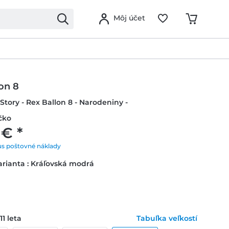
Môj účet
on 8
 Story - Rex Ballon 8 - Narodeniny -
čko
 € *
us poštovné náklady
rianta : Kráľovská modrá
11 leta
Tabuľka veľkostí