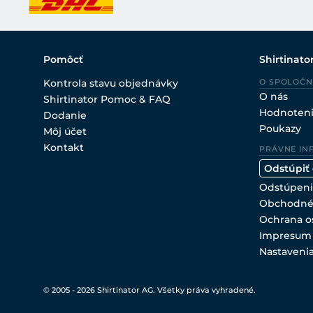
Pomôcť
Shirtinato
Kontrola stavu objednávky
O SPOLOČN
O nás
Shirtinator Pomoc & FAQ
Hodnoten
Dodanie
Poukazy
Môj účet
Kontakt
PRÁVNE IN
Odstúpiť
Odstúpeni
Obchodné
Ochrana o
Impresum
Nastaveni
© 2005 - 2026 Shirtinator AG. Všetky práva vyhradené.