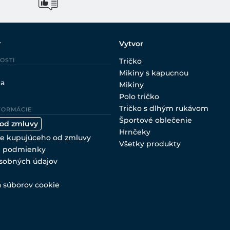
r
Vytvor
OSTI
Tričko
Mikiny s kapucnou
ia
Mikiny
Polo tričko
Tričko s dlhým rukávom
FORMÁCIE
Športové oblečenie
 od zmluvy
Hrnčeky
e kupujúceho od zmluvy
Všetky produkty
 podmienky
sobných údajov
a súborov cookie