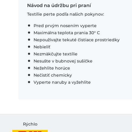
Návod na údržbu pri praní
Textílie perte podľa našich pokynov:
Pred prvým nosením vyperte
Maximálna teplota prania 30° C
Nepoužívajte tekuté čistiace prostriedky
Nebieliť
Nezmäkčujte textílie
Nesušte v bubnovej sušičke
Nežehlite horúce
Nečistiť chemicky
Vyperte naruby a vyžehlite
Rýchlo