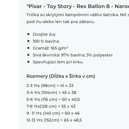
"Pixar - Toy Story - Rex Ballon 8 - Nar
Tričká sú skrytými šampiónmi vášho šatníka. Nič 
pod ňu alebo len tak pre zábavu.
Dvojité švy
100 % bavlna
Gramáž: 165 g/m²
Sivá škvrnitá: 97% bavlna; 3% polyester
Spevňujúci lem pri krku
Rozmery (Dĺžka x Šírka v cm)
2-3 Yrs (98cm) = 41 x 33
3-4 Yrs (104cm) = 45 x 38
5-6 Yrs (116 cm) = 50 x 40,5
7-8 Yrs(128 cm) = 55 x 43
9- 11 Yrs (140 cm) = 60 x 46
12-13 Yrs (152cm) = 65 x 48,5