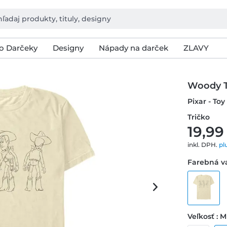
o Darčeky
Designy
Nápady na darček
ZLAVY
Woody 
Pixar - To
Tričko
19,99
inkl. DPH.
pl
Farebná v
Veľkosť : M