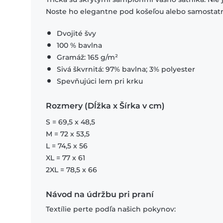
Noste ho elegantne pod košeľou alebo samostat
Dvojité švy
100 % bavlna
Gramáž: 165 g/m²
Sivá škvrnitá: 97% bavlna; 3% polyester
Spevňujúci lem pri krku
Rozmery (Dĺžka x Šírka v cm)
S = 69,5 x 48,5
M = 72 x 53,5
L = 74,5 x 56
XL = 77 x 61
2XL = 78,5 x 66
Návod na údržbu pri praní
Textílie perte podľa našich pokynov: