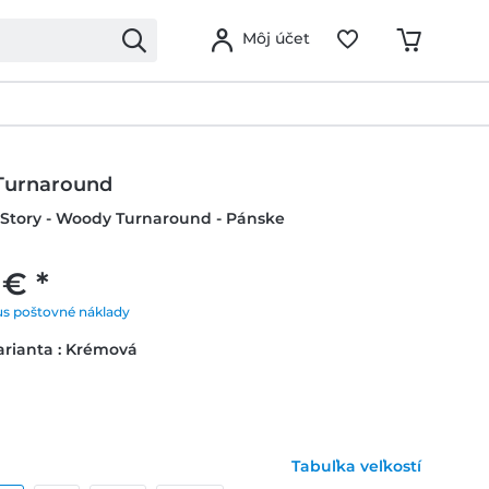
Môj účet
Turnaround
y Story - Woody Turnaround - Pánske
 € *
us poštovné náklady
arianta : Krémová
Tabuľka veľkostí