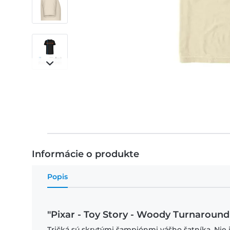
Informácie o produkte
Popis
"Pixar - Toy Story - Woody Turnaround
Tričká sú skrytými šampiónmi vášho šatníka. Nie 