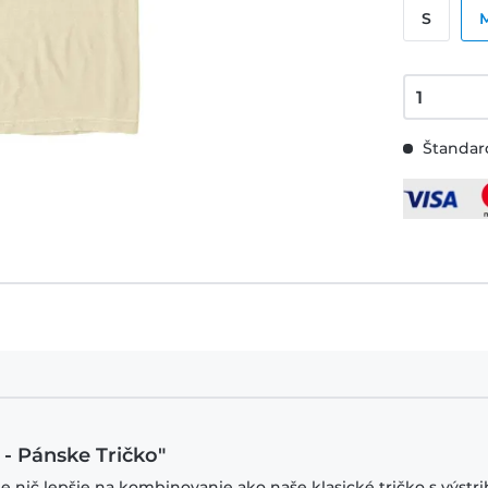
S
Štandard
 - Pánske Tričko"
je nič lepšie na kombinovanie ako naše klasické tričko s výstr