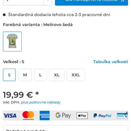
Štandardná dodacia lehota cca 2-3 pracovné dni
Farebná varianta : Melírovo šedá
Veľkosť : S
Tabuľka veľkostí
S
M
L
XL
XXL
19,99 € *
inkl. DPH.
plus poštovné náklady