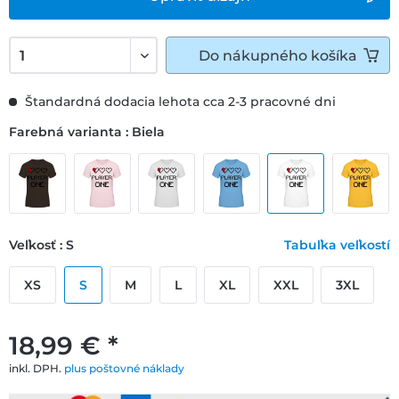
Do
nákupného košíka
Štandardná dodacia lehota cca 2-3 pracovné dni
Farebná varianta : Biela
Veľkosť : S
Tabuľka veľkostí
XS
S
M
L
XL
XXL
3XL
18,99 € *
inkl. DPH.
plus poštovné náklady