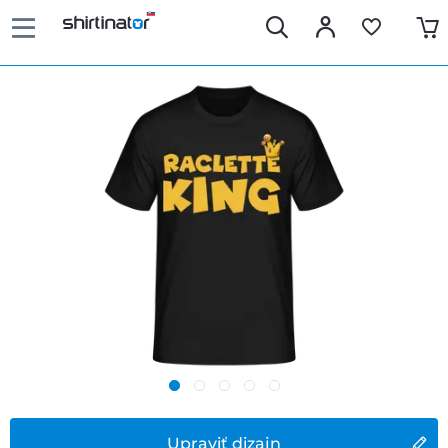
Upraviť dizajn