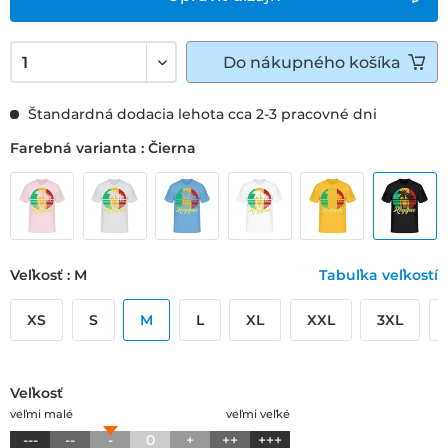
Do
nákupného košíka
Štandardná dodacia lehota cca 2-3 pracovné dni
Farebná varianta : Čierna
Veľkosť : M
Tabuľka veľkostí
XS
S
M
L
XL
XXL
3XL
Veľkosť
veľmi malé
veľmi veľké
---
--
-
0
+
++
+++