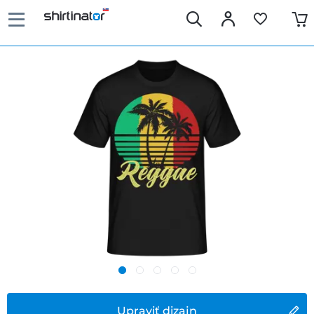
Upraviť dizajn