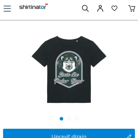
Upraviť dizajn