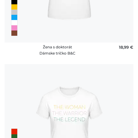
Žena s doktorát
18,99 €
Dámske tričko B&C