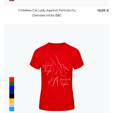
Childless Cat Lady Against Partriarchy
18,99 €
Dámske tričko B&C