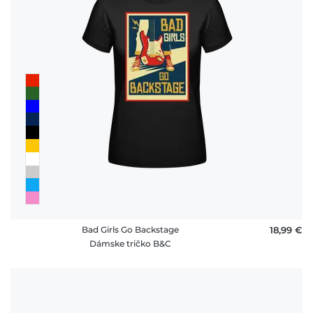
Bad Girls Go Backstage
18,99 €
Dámske tričko B&C