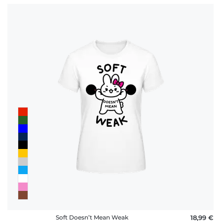
Soft Doesn’t Mean Weak
18,99 €