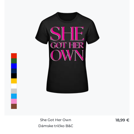
She Got Her Own
18,99 €
Dámske tričko B&C