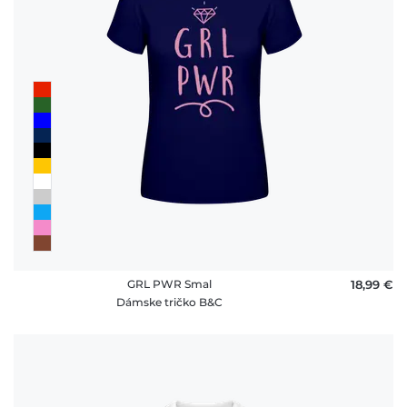
GRL PWR Smal
18,99 €
Dámske tričko B&C