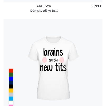
GRL PWR
18,99 €
Dámske tričko B&C