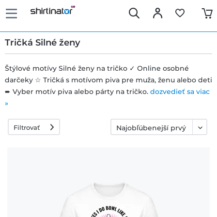
Tričká Silné ženy
Štýlové motívy Silné ženy na tričko ✓ Online osobné
darčeky ☆ Tričká s motívom piva pre muža, ženu alebo deti
Rýchle
➨ Vyber motív piva alebo párty na tričko.
dozvedieť sa viac
dodanie
»
Filtrovať
30 dní
právo na
výmenu
Politika
vrátenia