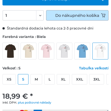
Do
nákupného košíka
Štandardná dodacia lehota cca 2-3 pracovné dni
Farebná varianta : Biela
Veľkosť : S
Tabuľka veľkostí
XS
S
M
L
XL
XXL
3XL
18,99 € *
inkl. DPH.
plus poštovné náklady