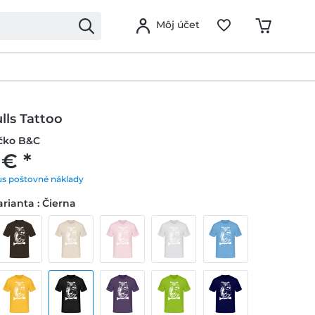
Môj účet
lls Tattoo
ičko B&C
 € *
us poštovné náklady
rianta : Čierna