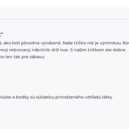
C"
ké, ako boli pôvodne vyrobené. Naše tričko nie je výnimkou. R
stvový rebrovaný nákrčník drží tvar. S naším tričkom ste dobre
bo len tak pre zábavu.
klúzie a bodky sú súčasťou prirodzeného vzhľadu látky