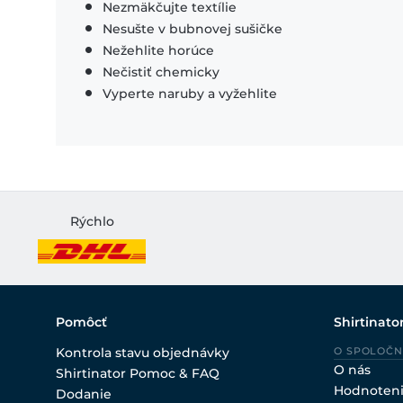
Nezmäkčujte textílie
Nesušte v bubnovej sušičke
Nežehlite horúce
Nečistiť chemicky
Vyperte naruby a vyžehlite
Rýchlo
Pomôcť
Shirtinato
Kontrola stavu objednávky
O SPOLOČN
O nás
Shirtinator Pomoc & FAQ
Hodnoten
Dodanie