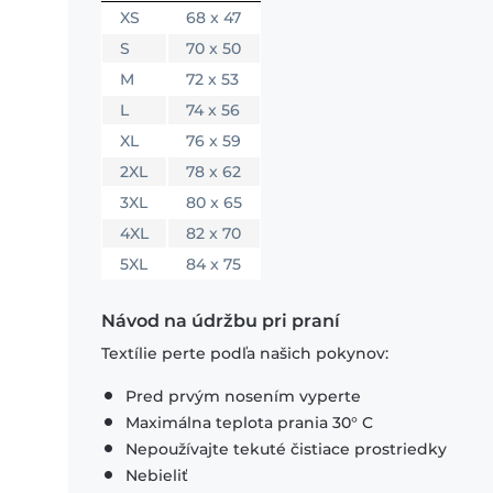
XS
68 x 47
S
70 x 50
M
72 x 53
L
74 x 56
XL
76 x 59
2XL
78 x 62
3XL
80 x 65
4XL
82 x 70
5XL
84 x 75
Návod na údržbu pri praní
Textílie perte podľa našich pokynov:
Pred prvým nosením vyperte
Maximálna teplota prania 30° C
Nepoužívajte tekuté čistiace prostriedky
Nebieliť