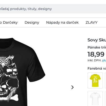
o Darčeky
Designy
Nápady na darček
ZLAVY
Sovy Sku
Pánske tr
18,99
inkl. DPH.
pl
Farebná va