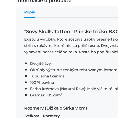
Informácie o produkte
Popis
"Sovy Skulls Tattoo · Pánske tričko B&
Existujú výrobky, ktoré zostávajú roky presne ta
strih s rukávmi, ktoré nie sú príliš tesné. Dvojvr
vybavení počas celého roka. Noste ho pod ňu ale
Dvojité švy
Okrúhly výstrih s tenkým rebrovaným lemom
Tubulárna tkanina
100 % bavlna
Farba krémová (Natural Raw): Malé vláknité in
Gramáž: 185 g/m²
Rozmery (Dĺžka x Šírka v cm)
Veľkosť
Rozmery