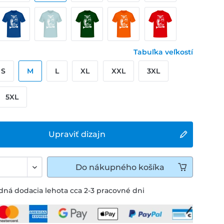
Tabuľka veľkostí
S
M
L
XL
XXL
3XL
5XL
Upraviť dizajn
Do
nákupného košíka
ná dodacia lehota cca 2-3 pracovné dni