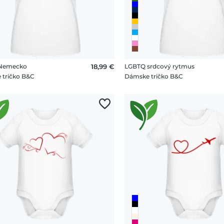
 Nemecko
18,99 €
LGBTQ srdcový rytmus
 tričko B&C
Dámske tričko B&C