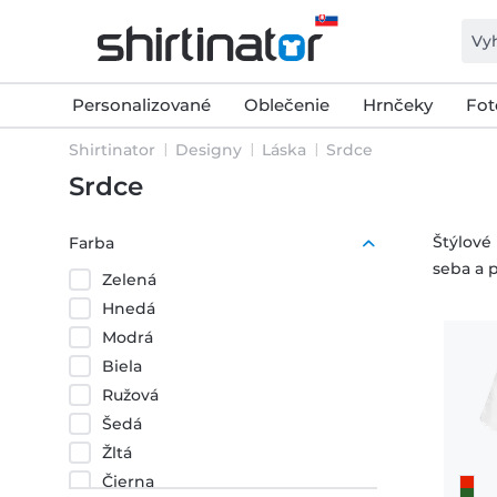
Personalizované
Oblečenie
Hrnčeky
Fot
Shirtinator
Designy
Láska
Srdce
Srdce
Štýlové
Farba
seba a p
Zelená
Hnedá
Modrá
Biela
Ružová
Šedá
Žltá
Čierna