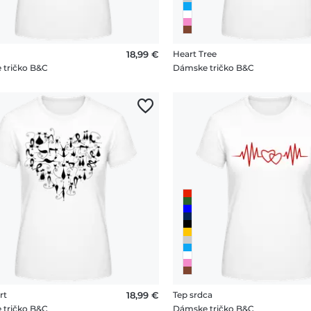
18,99 €
Heart Tree
 tričko B&C
Dámske tričko B&C
rt
18,99 €
Tep srdca
 tričko B&C
Dámske tričko B&C