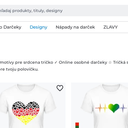
o Darčeky
Designy
Nápady na darček
ZLAVY
 motívy pre srdcena tričko ✓ Online osobné darčeky ☆ Tričká 
re tvoju polovičku.