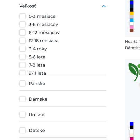
Nachový
Veľkosť
Oranžová
0-3 mesiace
Červená
3-6 mesiacov
6-12 mesiacov
12-18 mesiaca
Hearts
Dámske
3-4 roky
5-6 leta
7-8 leta
9-11 leta
12-14 rokov
Pánske
XS
S
Dámske
M
L
Unisex
XL
XXL
Detské
3XL