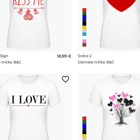
 Sign
18,99 €
Srdce 2
 tričko B&C
Dámske tričko B&C