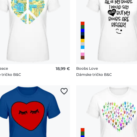
eace
18,99 €
Boobs Love
 tričko B&C
Dámske tričko B&C