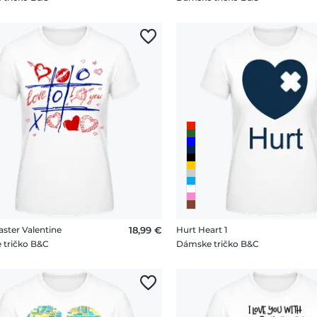
aster Valentine
18,99 €
Hurt Heart 1
 tričko B&C
Dámske tričko B&C