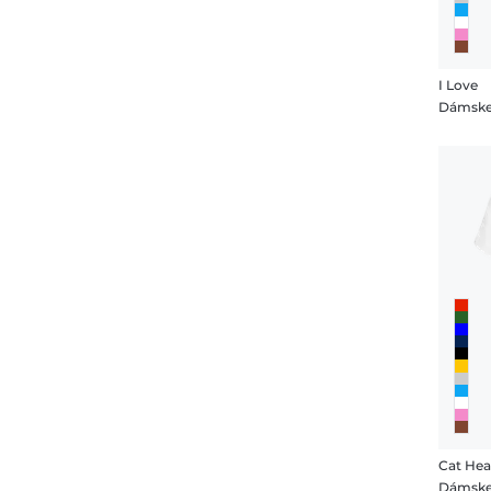
I Love
Dámske
Cat Hea
Dámske