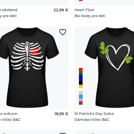
a zdobené
22,99 €
Heart Flyer
y pre deti
Bio body pre deti
so srdcom
18,99 €
St Patrick's Day Srdce
 tričko B&C
Dámske tričko B&C