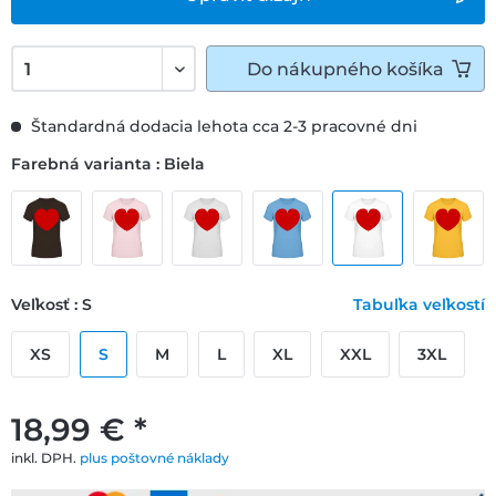
Do
nákupného košíka
Štandardná dodacia lehota cca 2-3 pracovné dni
Farebná varianta : Biela
Veľkosť : S
Tabuľka veľkostí
XS
S
M
L
XL
XXL
3XL
18,99 € *
inkl. DPH.
plus poštovné náklady