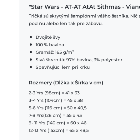
"Star Wars - AT-AT AtAt Sithmas - Vian
Tričká sú skrytými šampiónmi vášho šatníka. Nič 
pod ňu alebo len tak pre zábavu.
Dvojité švy
100 % bavlna
Gramáž: 165 g/m²
Sivá škvrnitá: 97% bavlna; 3% polyester
Spevňujúci lem pri krku
Rozmery (Dĺžka x Šírka v cm)
2-3 Yrs (98cm) = 41 x 33
3-4 Yrs (104cm) = 45 x 38
5-6 Yrs (116 cm) = 50 x 40,5
7-8 Yrs(128 cm) = 55 x 43
9- 11 Yrs (140 cm) = 60 x 46
12-13 Yrs (152cm) = 65 x 48,5