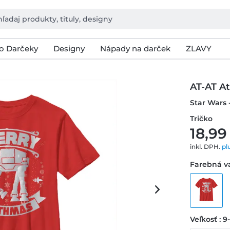
o Darčeky
Designy
Nápady na darček
ZLAVY
AT-AT A
Star Wars 
Tričko
18,99
inkl. DPH.
pl
Farebná va
Veľkosť : 9-