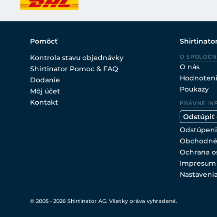
Pomôcť
Shirtinato
Kontrola stavu objednávky
O SPOLOČN
O nás
Shirtinator Pomoc & FAQ
Hodnoten
Dodanie
Poukazy
Môj účet
Kontakt
PRÁVNE IN
Odstúpiť
Odstúpeni
Obchodné
Ochrana o
Impresum
Nastaveni
© 2005 - 2026 Shirtinator AG. Všetky práva vyhradené.