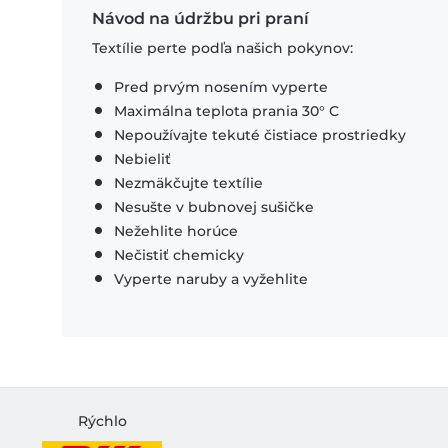
Návod na údržbu pri praní
Textílie perte podľa našich pokynov:
Pred prvým nosením vyperte
Maximálna teplota prania 30° C
Nepoužívajte tekuté čistiace prostriedky
Nebieliť
Nezmäkčujte textílie
Nesušte v bubnovej sušičke
Nežehlite horúce
Nečistiť chemicky
Vyperte naruby a vyžehlite
Rýchlo