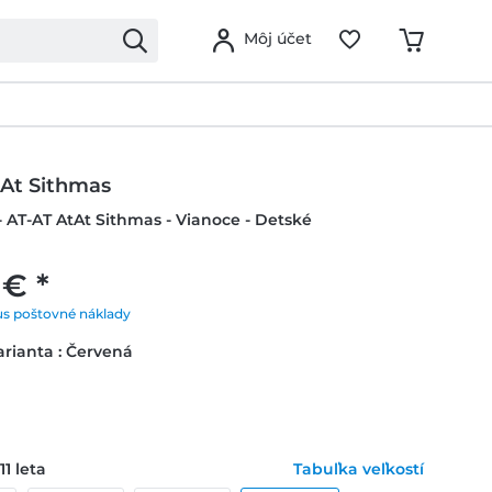
Môj účet
tAt Sithmas
- AT-AT AtAt Sithmas - Vianoce - Detské
 € *
us poštovné náklady
rianta : Červená
11 leta
Tabuľka veľkostí