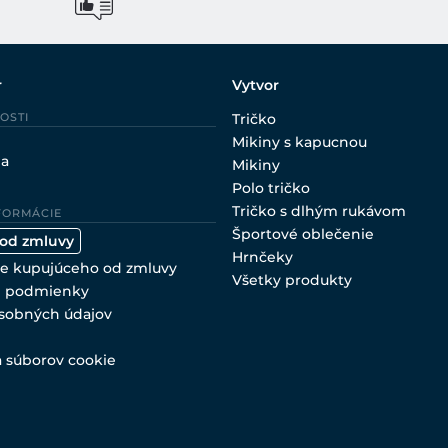
r
Vytvor
OSTI
Tričko
Mikiny s kapucnou
ia
Mikiny
Polo tričko
Tričko s dlhým rukávom
FORMÁCIE
Športové oblečenie
 od zmluvy
Hrnčeky
e kupujúceho od zmluvy
Všetky produkty
 podmienky
sobných údajov
a súborov cookie