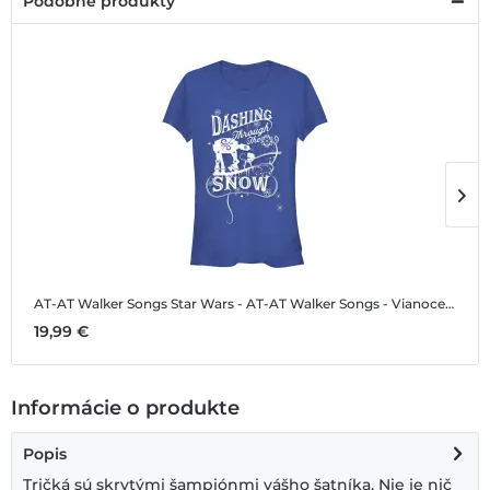
Podobné produkty
AT-AT Walker Songs
Star Wars - AT-AT Walker Songs - Vianoce - Dámske Tričko
A
19,99 €
1
Informácie o produkte
Popis
Tričká sú skrytými šampiónmi vášho šatníka. Nie je nič