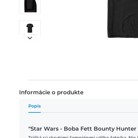
Informácie o produkte
Popis
"Star Wars - Boba Fett Bounty Hunter 
Tričká sú skrytými šampiónmi vášho šatníka. Nie 