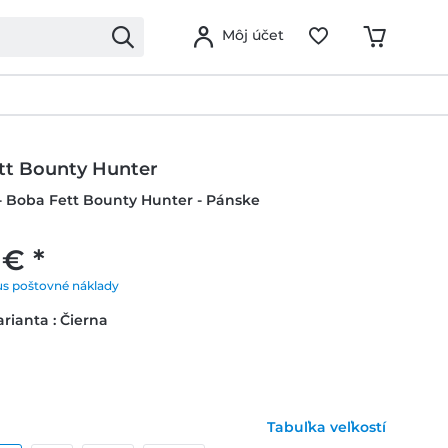
Môj účet
tt Bounty Hunter
- Boba Fett Bounty Hunter - Pánske
 € *
us poštovné náklady
rianta : Čierna
Tabuľka veľkostí