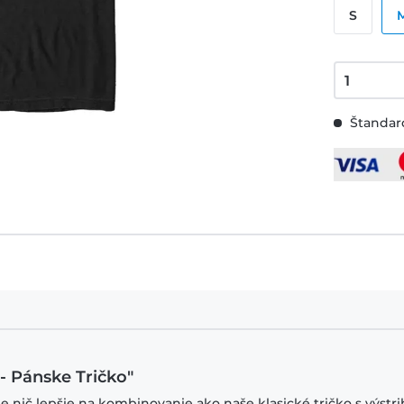
S
Štandard
- Pánske Tričko"
je nič lepšie na kombinovanie ako naše klasické tričko s výstr