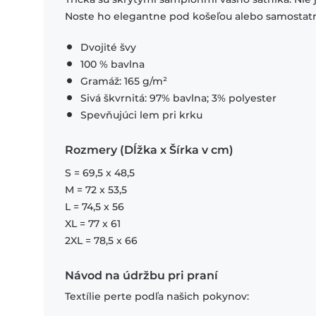
Noste ho elegantne pod košeľou alebo samostat
Dvojité švy
100 % bavlna
Gramáž: 165 g/m²
Sivá škvrnitá: 97% bavlna; 3% polyester
Spevňujúci lem pri krku
Rozmery (Dĺžka x Šírka v cm)
S = 69,5 x 48,5
M = 72 x 53,5
L = 74,5 x 56
XL = 77 x 61
2XL = 78,5 x 66
Návod na údržbu pri praní
Textílie perte podľa našich pokynov: