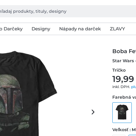
o Darčeky
Designy
Nápady na darček
ZLAVY
Boba Fe
Star Wars 
Tričko
19,99
inkl. DPH.
pl
Farebná va
Veľkosť : M