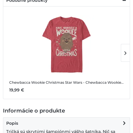
Podobné produkty
Chewbacca Wookie Christmas
Star Wars - Chewbacca Wookie Christmas - Vianoce - Pánske Tričko
C
19,99 €
1
Informácie o produkte
Popis
Tričká sú skrytými šampiónmi vášho šatníka. Nič sa