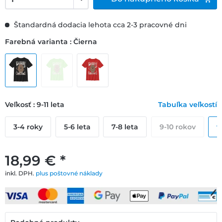
Štandardná dodacia lehota cca 2-3 pracovné dni
Farebná varianta : Čierna
Veľkosť : 9-11 leta
Tabuľka veľkostí
3-4 roky
5-6 leta
7-8 leta
9-10 rokov
9
18,99 € *
inkl. DPH.
plus poštovné náklady