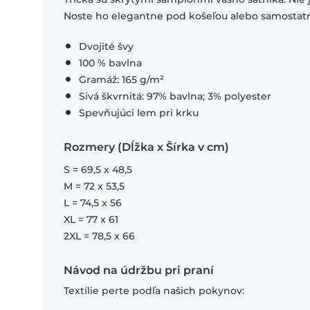
Noste ho elegantne pod košeľou alebo samostat
Dvojité švy
100 % bavlna
Gramáž: 165 g/m²
Sivá škvrnitá: 97% bavlna; 3% polyester
Spevňujúci lem pri krku
Rozmery (Dĺžka x Šírka v cm)
S = 69,5 x 48,5
M = 72 x 53,5
L = 74,5 x 56
XL = 77 x 61
2XL = 78,5 x 66
Návod na údržbu pri praní
Textílie perte podľa našich pokynov: