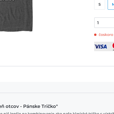
S
čoskoro 
eň otcov - Pánske Tričko"
je nič lepšie na kombinovanie ako naše klasické tričko s výstr