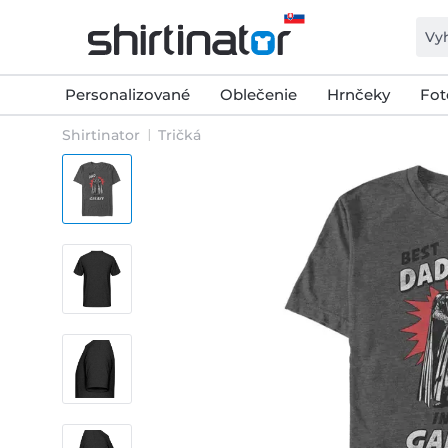
Personalizované
Oblečenie
Hrnčeky
Fot
Shirtinator
Tričká