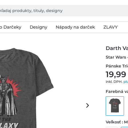
o Darčeky
Designy
Nápady na darček
ZLAVY
Darth V
Star Wars 
Pánske Tr
19,99
inkl. DPH.
pl
Farebná va
Veľkosť : M