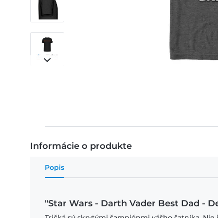
Informácie o produkte
Popis
"Star Wars - Darth Vader Best Dad - D
Tričká sú skrytými šampiónmi vášho šatníka. Nie 