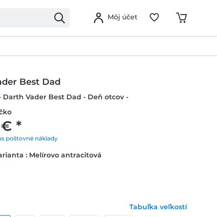
Môj účet
ader Best Dad
- Darth Vader Best Dad - Deň otcov -
ičko
 € *
us poštovné náklady
rianta : Melírovo antracitová
Tabuľka veľkostí