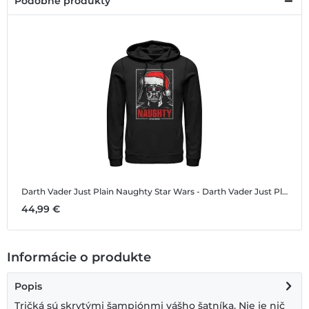
Podobné produkty
Darth Vader Just Plain Naughty
Star Wars - Darth Vader Just Plain Naughty - Vianoce - Unisex Mikiny s kapucňou
44,99 €
Informácie o produkte
Popis
Tričká sú skrytými šampiónmi vášho šatníka. Nie je nič