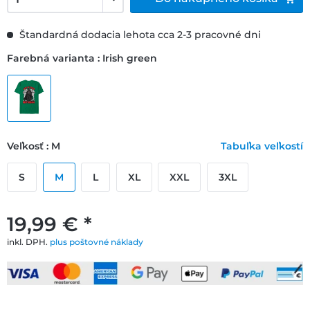
Štandardná dodacia lehota cca 2-3 pracovné dni
Farebná varianta : Irish green
Veľkosť : M
Tabuľka veľkostí
S
M
L
XL
XXL
3XL
19,99 € *
inkl. DPH.
plus poštovné náklady