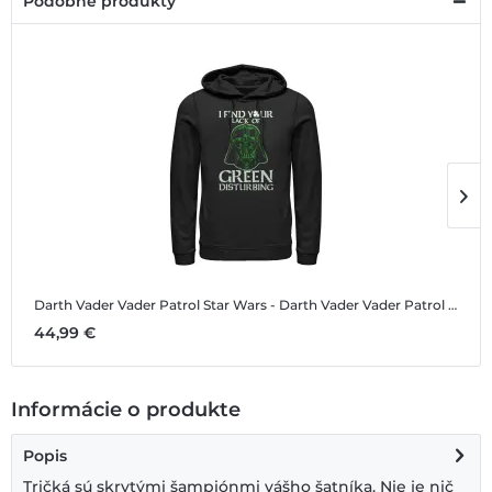
Podobné produkty
Darth Vader Vader Patrol
Star Wars - Darth Vader Vader Patrol - Unisex Mikiny s kapucňou
D
44,99 €
1
Informácie o produkte
Popis
Tričká sú skrytými šampiónmi vášho šatníka. Nie je nič