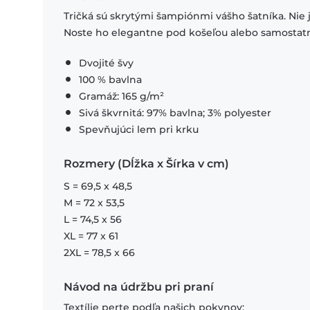
Tričká sú skrytými šampiónmi vášho šatníka. Nie 
Noste ho elegantne pod košeľou alebo samostat
Dvojité švy
100 % bavlna
Gramáž: 165 g/m²
Sivá škvrnitá: 97% bavlna; 3% polyester
Spevňujúci lem pri krku
Rozmery (Dĺžka x Šírka v cm)
S = 69,5 x 48,5
M = 72 x 53,5
L = 74,5 x 56
XL = 77 x 61
2XL = 78,5 x 66
Návod na údržbu pri praní
Textílie perte podľa našich pokynov: