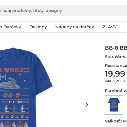
o Darčeky
Designy
Nápady na darček
ZLAVY
BB-8 BB
Star Wars
Resistance
19,99
inkl. DPH.
pl
Farebná va
Veľkosť : M