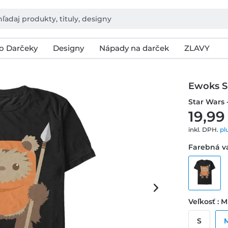
o Darčeky
Designy
Nápady na darček
ZLAVY
Ewoks S
Star Wars 
19,99
inkl. DPH.
pl
Farebná va
Veľkosť : M
S