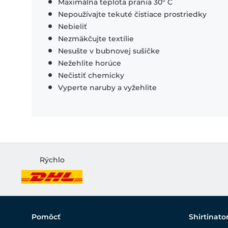
Maximálna teplota prania 30° C
Nepoužívajte tekuté čistiace prostriedky
Nebieliť
Nezmäkčujte textílie
Nesušte v bubnovej sušičke
Nežehlite horúce
Nečistiť chemicky
Vyperte naruby a vyžehlite
Rýchlo
Pomôcť
Shirtinato