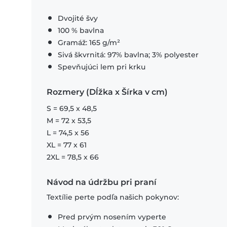
Dvojité švy
100 % bavlna
Gramáž: 165 g/m²
Sivá škvrnitá: 97% bavlna; 3% polyester
Spevňujúci lem pri krku
Rozmery (Dĺžka x Šírka v cm)
S = 69,5 x 48,5
M = 72 x 53,5
L = 74,5 x 56
XL = 77 x 61
2XL = 78,5 x 66
Návod na údržbu pri praní
Textílie perte podľa našich pokynov:
Pred prvým nosením vyperte