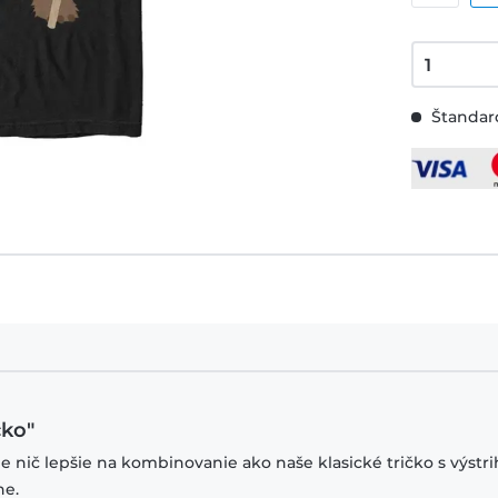
Štandard
čko"
je nič lepšie na kombinovanie ako naše klasické tričko s výstr
ne.