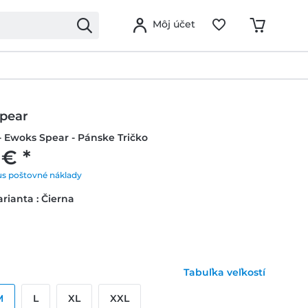
Môj účet
pear
- Ewoks Spear - Pánske Tričko
 € *
us poštovné náklady
rianta : Čierna
Tabuľka veľkostí
M
L
XL
XXL