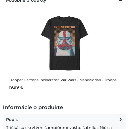
Podobné produkty
Trooper Halftone Incinerator
Star Wars - Mandalorián - Trooper Halftone Incinerator - Pánske Tričko
19,99 €
Informácie o produkte
Popis
Tričká sú skrytými šampiónmi vášho šatníka. Nič sa