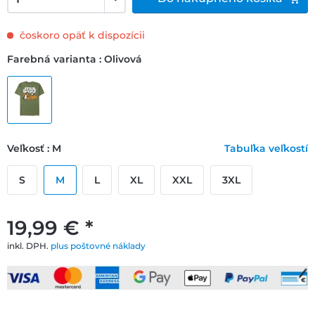
čoskoro opäť k dispozícii
Farebná varianta : Olivová
Veľkosť : M
Tabuľka veľkostí
S
M
L
XL
XXL
3XL
19,99 € *
inkl. DPH.
plus poštovné náklady