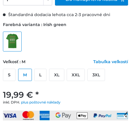
Štandardná dodacia lehota cca 2-3 pracovné dni
Farebná varianta : Irish green
Veľkosť : M
Tabuľka veľkostí
S
M
L
XL
XXL
3XL
19,99 € *
inkl. DPH.
plus poštovné náklady