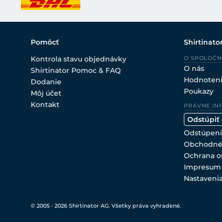
Pomôcť
Shirtinato
Kontrola stavu objednávky
O SPOLOČN
O nás
Shirtinator Pomoc & FAQ
Hodnoten
Dodanie
Poukazy
Môj účet
Kontakt
PRÁVNE IN
Odstúpiť
Odstúpeni
Obchodné
Ochrana o
Impresum
Nastaveni
© 2005 - 2026 Shirtinator AG. Všetky práva vyhradené.