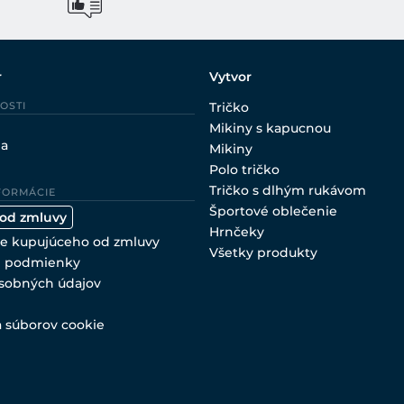
r
Vytvor
OSTI
Tričko
Mikiny s kapucnou
ia
Mikiny
Polo tričko
Tričko s dlhým rukávom
FORMÁCIE
Športové oblečenie
 od zmluvy
Hrnčeky
e kupujúceho od zmluvy
Všetky produkty
 podmienky
sobných údajov
a súborov cookie