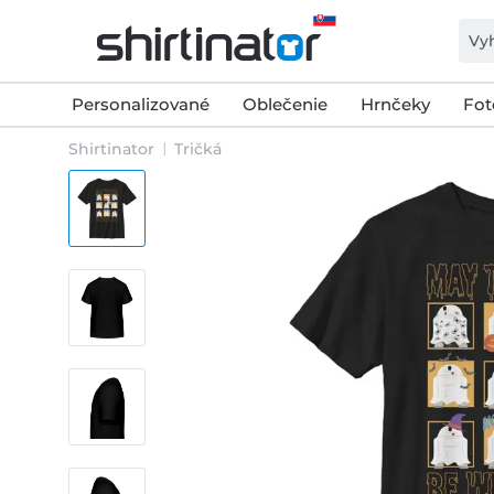
Personalizované
Oblečenie
Hrnčeky
Fot
Shirtinator
Tričká