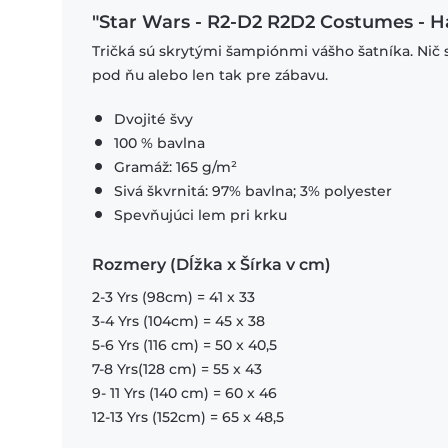
"Star Wars - R2-D2 R2D2 Costumes - H
Tričká sú skrytými šampiónmi vášho šatníka. Nič 
pod ňu alebo len tak pre zábavu.
Dvojité švy
100 % bavlna
Gramáž: 165 g/m²
Sivá škvrnitá: 97% bavlna; 3% polyester
Spevňujúci lem pri krku
Rozmery (Dĺžka x Šírka v cm)
2-3 Yrs (98cm) = 41 x 33
3-4 Yrs (104cm) = 45 x 38
5-6 Yrs (116 cm) = 50 x 40,5
7-8 Yrs(128 cm) = 55 x 43
9- 11 Yrs (140 cm) = 60 x 46
12-13 Yrs (152cm) = 65 x 48,5