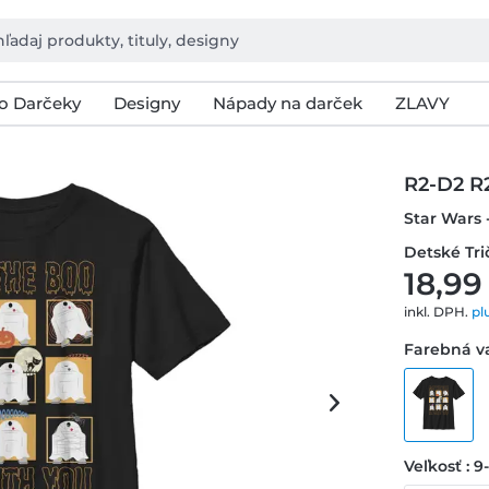
o Darčeky
Designy
Nápady na darček
ZLAVY
R2-D2 R
Star Wars 
Detské Tri
18,99
inkl. DPH.
pl
Farebná va
Veľkosť : 9-