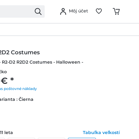
Môj účet
2D2 Costumes
- R2-D2 R2D2 Costumes - Halloween -
čko
 € *
us poštovné náklady
rianta : Čierna
11 leta
Tabuľka veľkostí