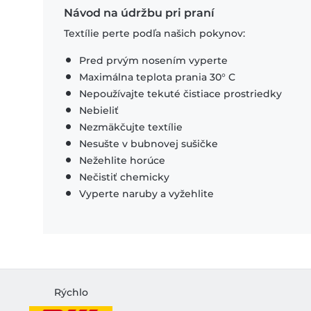
Návod na údržbu pri praní
Textílie perte podľa našich pokynov:
Pred prvým nosením vyperte
Maximálna teplota prania 30° C
Nepoužívajte tekuté čistiace prostriedky
Nebieliť
Nezmäkčujte textílie
Nesušte v bubnovej sušičke
Nežehlite horúce
Nečistiť chemicky
Vyperte naruby a vyžehlite
Rýchlo