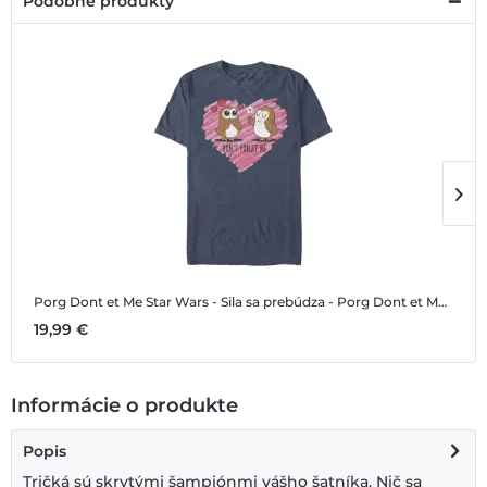
Podobné produkty
Porg Dont et Me
Star Wars - Sila sa prebúdza - Porg Dont et Me - Deň svätého Valentína - Pánske Tričko
P
19,99 €
1
Informácie o produkte
Popis
Tričká sú skrytými šampiónmi vášho šatníka. Nič sa