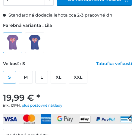
Štandardná dodacia lehota cca 2-3 pracovné dni
Farebná varianta : Lila
Veľkosť : S
Tabuľka veľkostí
S
M
L
XL
XXL
19,99 € *
inkl. DPH.
plus poštovné náklady