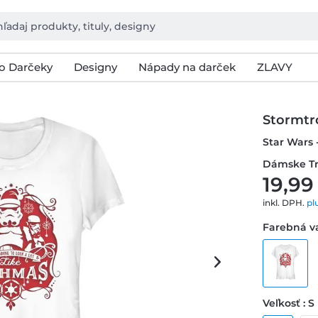
o Darčeky
Designy
Nápady na darček
ZLAVY
Stormtr
Star Wars 
Dámske Tr
19,99
inkl. DPH.
pl
Farebná va
Veľkosť : S