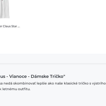
r Claus
Star Wars - Stormtrooper Trooper Claus - Vianoce - Detské Tričko
us - Vianoce - Dámske Tričko"
sa nedá skombinovať lepšie ako naše klasické tričko s výstrih
k letnému outfitu.