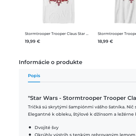
Stormtrooper Trooper Claus
Star Wars - Stormtrooper Trooper Claus - Vianoce - Pánske Tričko
Stormtrooper Troope
19,99 €
18,99 €
Informácie o produkte
Popis
"Star Wars - Stormtrooper Trooper Cla
Tričká sú skrytými šampiónmi vášho šatníka. Nič 
Elegantné k obleku, štýlové k džínsom a ležérne 
Dvojité švy
Okrúhly výstrih s tenkým rebrovaným lemom