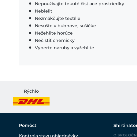
Nepoužívajte tekuté čistiace prostriedky
Nebieliť
Nezmäkčujte textílie
Nesušte v bubnovej sušičke
Nežehlite horúce
Nečistiť chemicky
Vyperte naruby a vyžehlite
Rýchlo
Pomôcť
Shirtinato
Kontrola stavu objednávky
O SPOLOČN