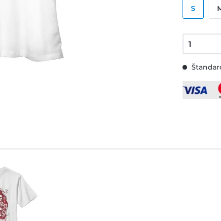
S
Štandard