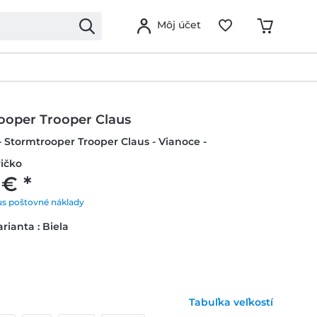
Môj účet
ooper Trooper Claus
- Stormtrooper Trooper Claus - Vianoce -
ičko
 € *
us poštovné náklady
rianta : Biela
Tabuľka veľkostí