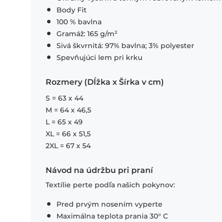
Body Fit
100 % bavlna
Gramáž: 165 g/m²
Sivá škvrnitá: 97% bavlna; 3% polyester
Spevňujúci lem pri krku
Rozmery (Dĺžka x Šírka v cm)
S = 63 x 44
M = 64 x 46,5
L = 65 x 49
XL = 66 x 51,5
2XL = 67 x 54
Návod na údržbu pri praní
Textílie perte podľa našich pokynov:
Pred prvým nosením vyperte
Maximálna teplota prania 30° C