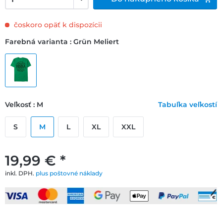
čoskoro opäť k dispozícii
Farebná varianta : Grün Meliert
Veľkosť : M
Tabuľka veľkostí
S
M
L
XL
XXL
19,99 € *
inkl. DPH.
plus poštovné náklady