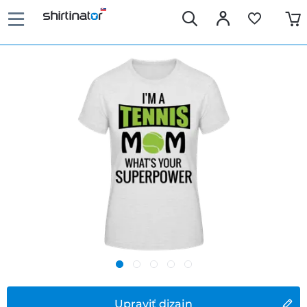
Upraviť dizajn