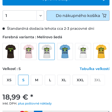
Do
nákupného košíka
Štandardná dodacia lehota cca 2-3 pracovné dni
Farebná varianta : Melírovo šedá
Veľkosť : S
Tabuľka veľkostí
XS
S
M
L
XL
XXL
3XL
18,99 € *
inkl. DPH.
plus poštovné náklady