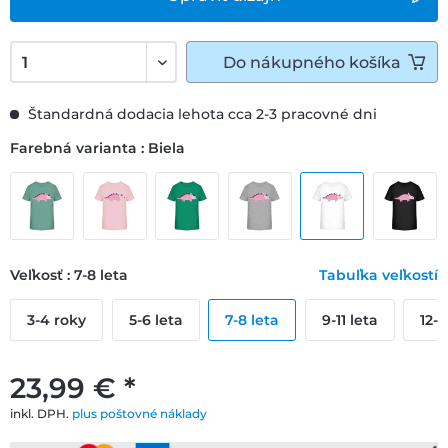
Do
nákupného košíka
Štandardná dodacia lehota cca 2-3 pracovné dni
Farebná varianta : Biela
Veľkosť : 7-8 leta
Tabuľka veľkostí
3-4 roky
5-6 leta
7-8 leta
9-11 leta
12-
23,99 € *
inkl. DPH.
plus poštovné náklady