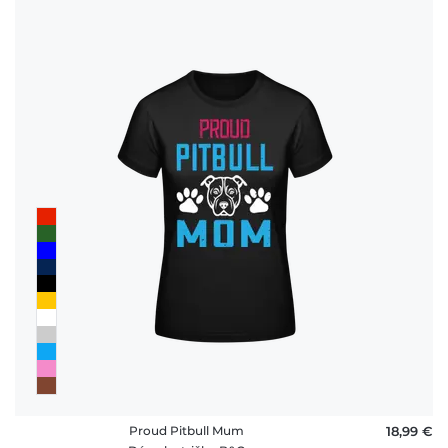
Proud Pitbull Mum
18,99 €