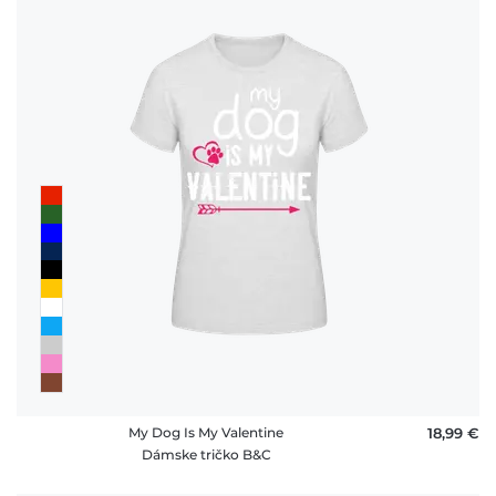
My Dog Is My Valentine
18,99 €
Dámske tričko B&C