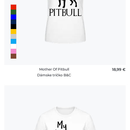
Mother Of Pitbull
18,99 €
Dámske tričko B&C