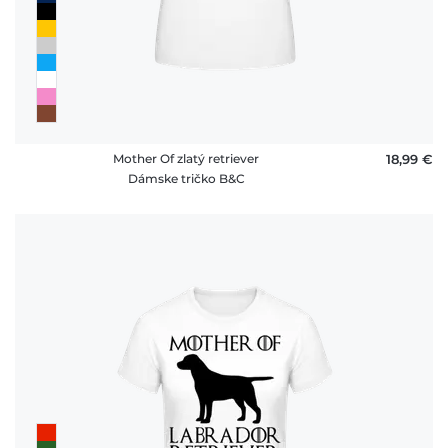
Mother Of zlatý retriever
18,99 €
Dámske tričko B&C