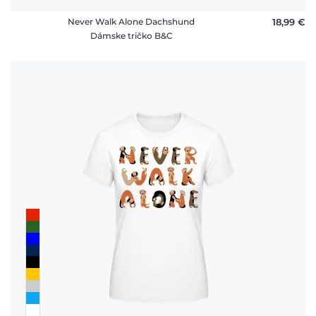
Never Walk Alone Dachshund
18,99 €
Dámske tričko B&C