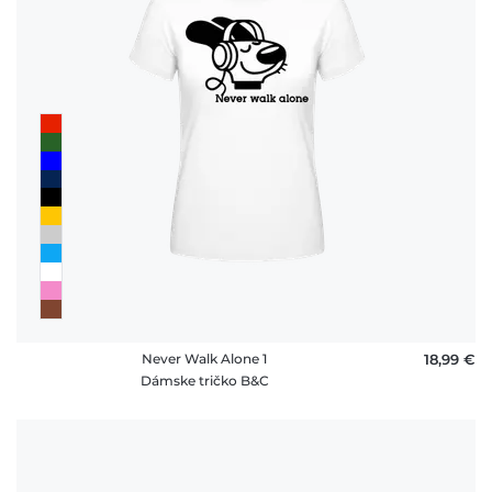
vrátenia
platby
FAQ
Never Walk Alone 1
18,99 €
Dámske tričko B&C