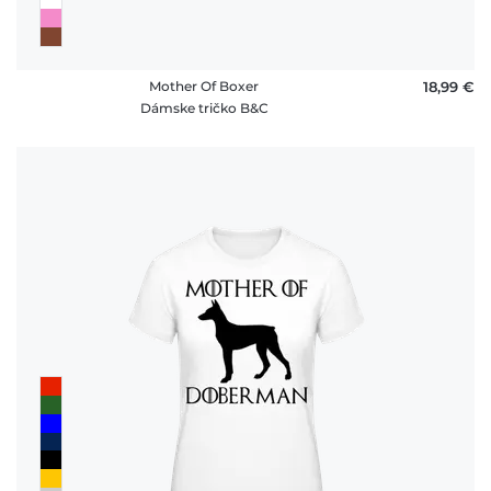
Mother Of Boxer
18,99 €
Dámske tričko B&C