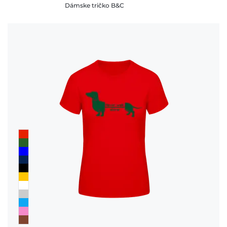
Dámske tričko B&C