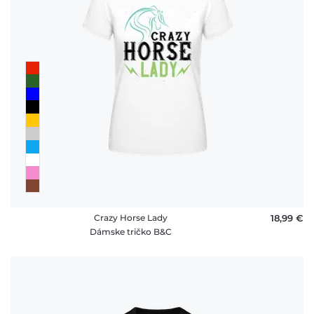
Crazy Horse Lady
18,99 €
Dámske tričko B&C