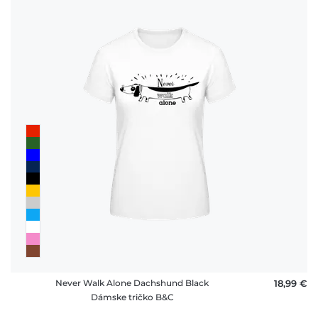
Never Walk Alone Dachshund Black
18,99 €
Dámske tričko B&C