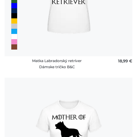
Matka Labradorský retríver
18,99 €
Dámske tričko B&C