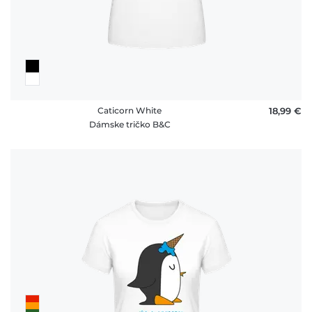
Caticorn White
18,99 €
Dámske tričko B&C