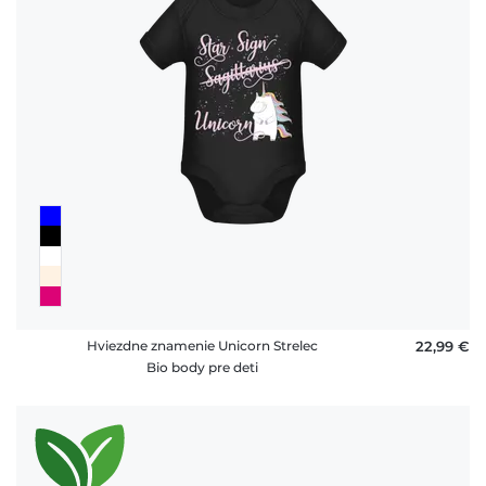
Hviezdne znamenie Unicorn Strelec
22,99 €
Bio body pre deti