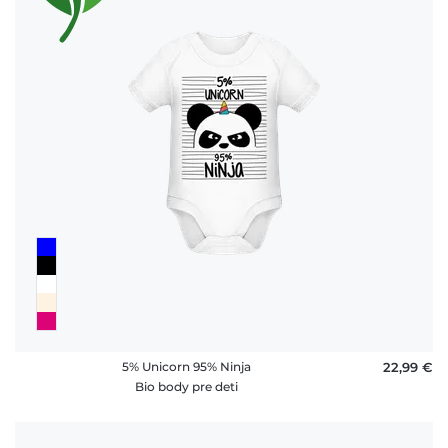
5% Unicorn 95% Ninja
22,99 €
Bio body pre deti