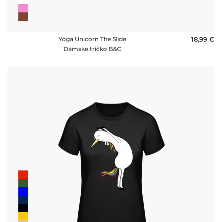
Yoga Unicorn The Slide
18,99 €
Dámske tričko B&C