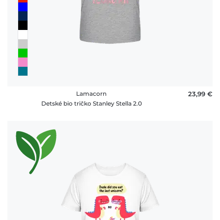
Lamacorn
23,99 €
Detské bio tričko Stanley Stella 2.0