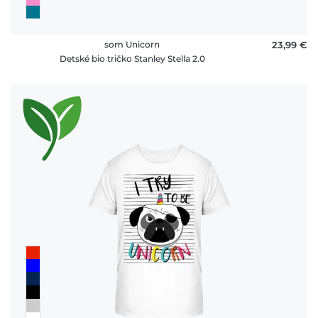
som Unicorn
23,99 €
Detské bio tričko Stanley Stella 2.0