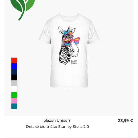
blázon Unicorn
23,99 €
Detské bio tričko Stanley Stella 2.0