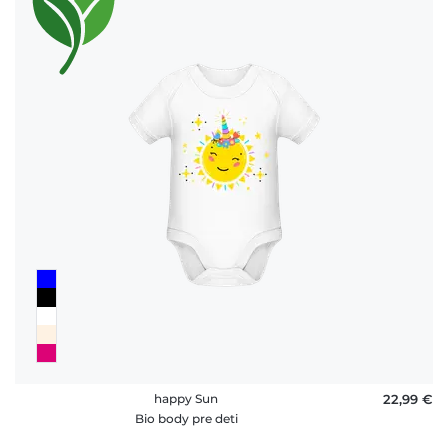
happy Sun
22,99 €
Bio body pre deti