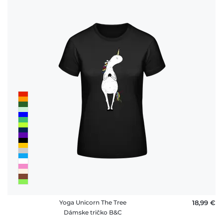
Yoga Unicorn The Tree
18,99 €
Dámske tričko B&C