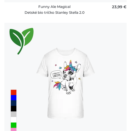
Funny Ale Magical
23,99 €
Detské bio tričko Stanley Stella 2.0