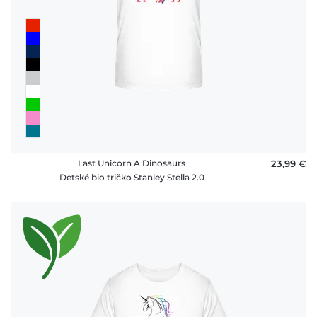
Last Unicorn A Dinosaurs
23,99 €
Detské bio tričko Stanley Stella 2.0