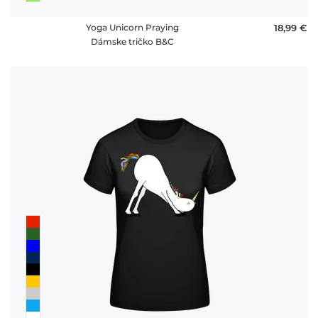
Yoga Unicorn Praying
18,99 €
Dámske tričko B&C