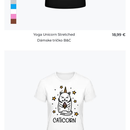
Yoga Unicorn Stretched
18,99 €
Dámske tričko B&C