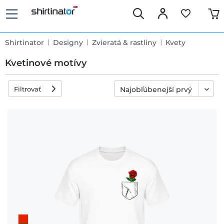
Shirtinator
Designy
Zvieratá & rastliny
Kvety
Kvetinové motívy
Filtrovať
Rýchle
dodanie
30 dní
právo na
výmenu
Politika