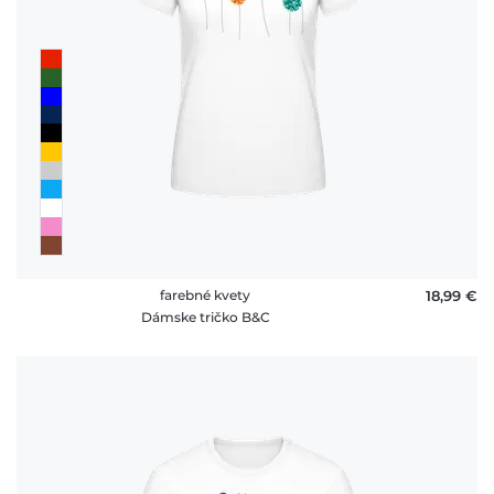
farebné kvety
18,99 €
Dámske tričko B&C