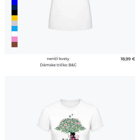
neničí kvety
18,99 €
Dámske tričko B&C