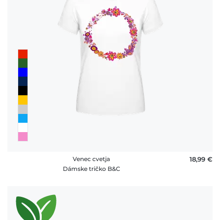
Venec cvetja
18,99 €
Dámske tričko B&C