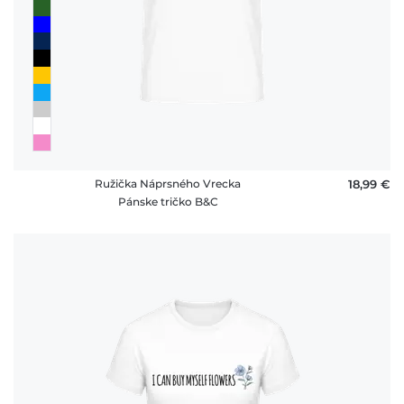
vrátenia
platby
FAQ
Ružička Náprsného Vrecka
18,99 €
Pánske tričko B&C