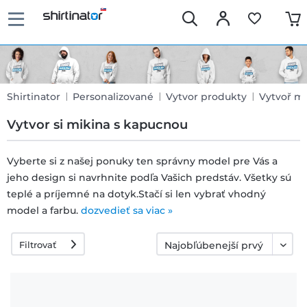
Shirtinator
Personalizované
Vytvor produkty
Vytvoř mi
Vytvor si mikina s kapucnou
Vyberte si z našej ponuky ten správny model pre Vás a
jeho design si navrhnite podľa Vašich predstáv. Všetky sú
Rýchle
teplé a príjemné na dotyk.Stačí si len vybrať vhodný
dodanie
model a farbu.
dozvedieť sa viac »
Filtrovať
30 dní
právo na
výmenu